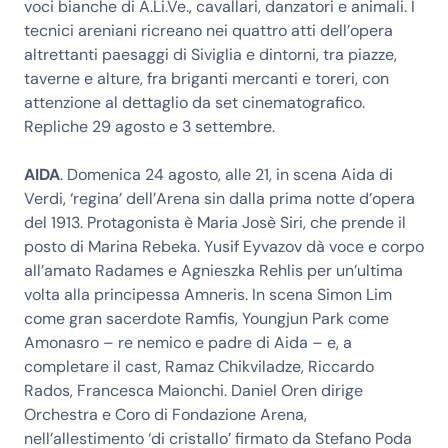
voci bianche di A.Li.Ve., cavallari, danzatori e animali. I
tecnici areniani ricreano nei quattro atti dell’opera
altrettanti paesaggi di Siviglia e dintorni, tra piazze,
taverne e alture, fra briganti mercanti e toreri, con
attenzione al dettaglio da set cinematografico.
Repliche 29 agosto e 3 settembre.
AIDA
. Domenica 24 agosto, alle 21, in scena Aida di
Verdi, ‘regina’ dell’Arena sin dalla prima notte d’opera
del 1913. Protagonista è Maria Josè Siri, che prende il
posto di Marina Rebeka. Yusif Eyvazov dà voce e corpo
all’amato Radames e Agnieszka Rehlis per un’ultima
volta alla principessa Amneris. In scena Simon Lim
come gran sacerdote Ramfis, Youngjun Park come
Amonasro – re nemico e padre di Aida – e, a
completare il cast, Ramaz Chikviladze, Riccardo
Rados, Francesca Maionchi. Daniel Oren dirige
Orchestra e Coro di Fondazione Arena,
nell’allestimento ‘di cristallo’ firmato da Stefano Poda