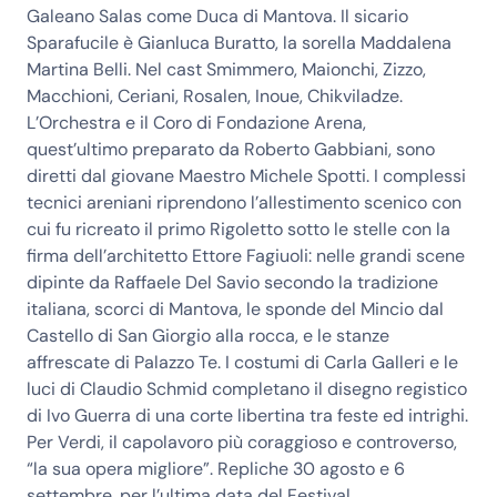
Galeano Salas come Duca di Mantova. Il sicario
Sparafucile è Gianluca Buratto, la sorella Maddalena
Martina Belli. Nel cast Smimmero, Maionchi, Zizzo,
Macchioni, Ceriani, Rosalen, Inoue, Chikviladze.
L’Orchestra e il Coro di Fondazione Arena,
quest’ultimo preparato da Roberto Gabbiani, sono
diretti dal giovane Maestro Michele Spotti. I complessi
tecnici areniani riprendono l’allestimento scenico con
cui fu ricreato il primo Rigoletto sotto le stelle con la
firma dell’architetto Ettore Fagiuoli: nelle grandi scene
dipinte da Raffaele Del Savio secondo la tradizione
italiana, scorci di Mantova, le sponde del Mincio dal
Castello di San Giorgio alla rocca, e le stanze
affrescate di Palazzo Te. I costumi di Carla Galleri e le
luci di Claudio Schmid completano il disegno registico
di Ivo Guerra di una corte libertina tra feste ed intrighi.
Per Verdi, il capolavoro più coraggioso e controverso,
“la sua opera migliore”. Repliche 30 agosto e 6
settembre, per l’ultima data del Festival.