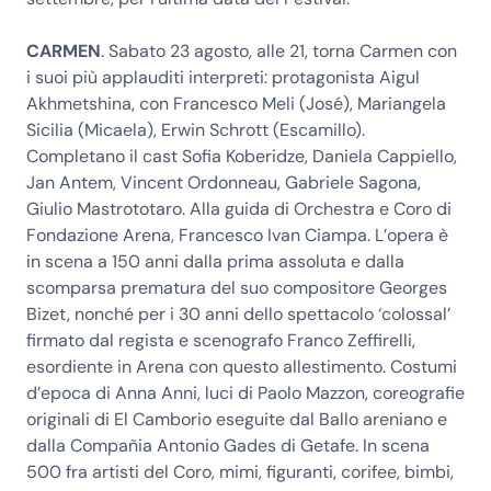
CARMEN
. Sabato 23 agosto, alle 21, torna Carmen con
i suoi più applauditi interpreti: protagonista Aigul
Akhmetshina, con Francesco Meli (José), Mariangela
Sicilia (Micaela), Erwin Schrott (Escamillo).
Completano il cast Sofia Koberidze, Daniela Cappiello,
Jan Antem, Vincent Ordonneau, Gabriele Sagona,
Giulio Mastrototaro. Alla guida di Orchestra e Coro di
Fondazione Arena, Francesco Ivan Ciampa. L’opera è
in scena a 150 anni dalla prima assoluta e dalla
scomparsa prematura del suo compositore Georges
Bizet, nonché per i 30 anni dello spettacolo ‘colossal’
firmato dal regista e scenografo Franco Zeffirelli,
esordiente in Arena con questo allestimento. Costumi
d’epoca di Anna Anni, luci di Paolo Mazzon, coreografie
originali di El Camborio eseguite dal Ballo areniano e
dalla Compañia Antonio Gades di Getafe. In scena
500 fra artisti del Coro, mimi, figuranti, corifee, bimbi,