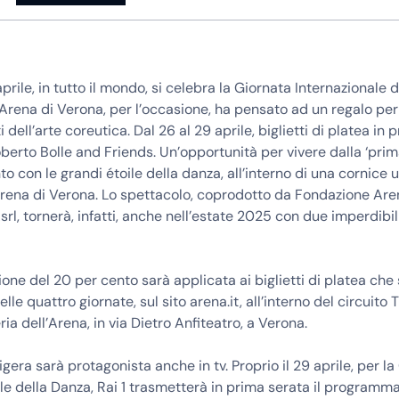
prile, in tutto il mondo, si celebra la Giornata Internazionale 
rena di Verona, per l’occasione, ha pensato ad un regalo per t
 dell’arte coreutica. Dal 26 al 29 aprile, biglietti di platea in
oberto Bolle and Friends. Un’opportunità per vivere dalla ‘prima
o con le grandi étoile della danza, all’interno di una cornice
Arena di Verona. Lo spettacolo, coprodotto da Fondazione Are
, tornerà, infatti, anche nell’estate 2025 con due imperdibili 
ne del 20 per cento sarà applicata ai biglietti di platea che
elle quattro giornate, sul sito arena.it, all’interno del circuito
eria dell’Arena, in via Dietro Anfiteatro, a Verona.
igera sarà protagonista anche in tv. Proprio il 29 aprile, per l
le della Danza, Rai 1 trasmetterà in prima serata il programm