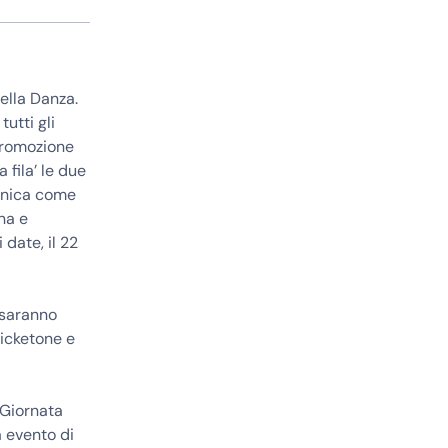
della Danza.
utti gli
 promozione
 fila’ le due
 unica come
na e
date, il 22
 saranno
 Ticketone e
a Giornata
a evento di