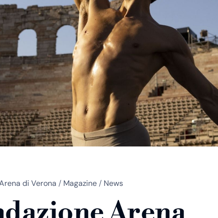
Arena di Verona
/
Magazine
/
News
dazione Arena