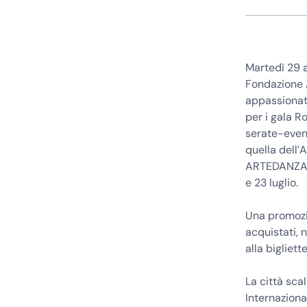
Martedì 29 a
Fondazione A
appassionati
per i gala R
serate-event
quella dell’
ARTEDANZAsrl
e 23 luglio.
Una promozio
acquistati, n
alla bigliett
La città scal
Internaziona