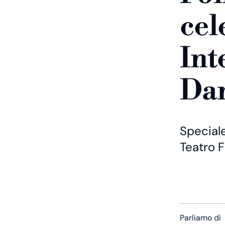
cel
Int
Da
Special
Teatro F
Parliamo di