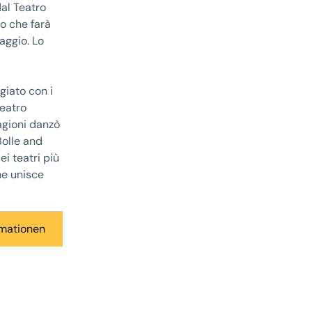
dal Teatro
vo che farà
aggio. Lo
giato con i
Teatro
agioni danzò
Bolle and
ei teatri più
he unisce
rmationen