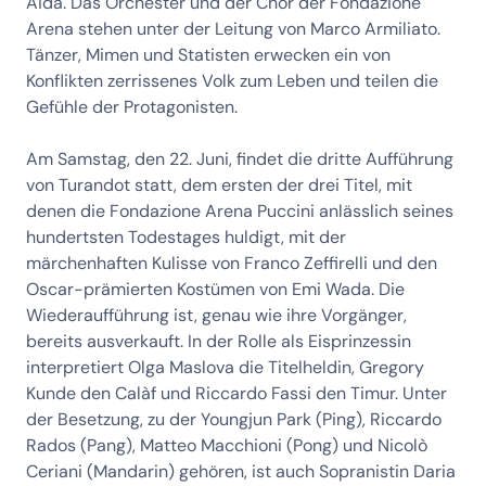
Aida. Das Orchester und der Chor der Fondazione
Arena stehen unter der Leitung von Marco Armiliato.
Tänzer, Mimen und Statisten erwecken ein von
Konflikten zerrissenes Volk zum Leben und teilen die
Gefühle der Protagonisten.
Am Samstag, den 22. Juni, findet die dritte Aufführung
von Turandot statt, dem ersten der drei Titel, mit
denen die Fondazione Arena Puccini anlässlich seines
hundertsten Todestages huldigt, mit der
märchenhaften Kulisse von Franco Zeffirelli und den
Oscar-prämierten Kostümen von Emi Wada. Die
Wiederaufführung ist, genau wie ihre Vorgänger,
bereits ausverkauft. In der Rolle als Eisprinzessin
interpretiert Olga Maslova die Titelheldin, Gregory
Kunde den Calàf und Riccardo Fassi den Timur. Unter
der Besetzung, zu der Youngjun Park (Ping), Riccardo
Rados (Pang), Matteo Macchioni (Pong) und Nicolò
Ceriani (Mandarin) gehören, ist auch Sopranistin Daria