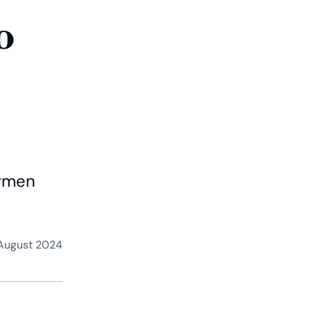
o
armen
 August 2024