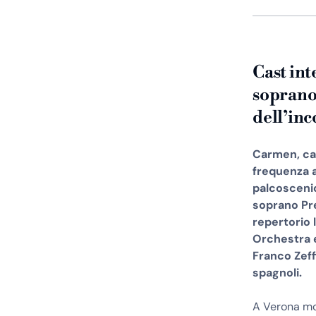
Cast int
soprano
dell’in
Carmen, cap
frequenza a
palcoscenic
soprano Pre
repertorio l
Orchestra e
Franco Zeffi
spagnoli.
A Verona mos