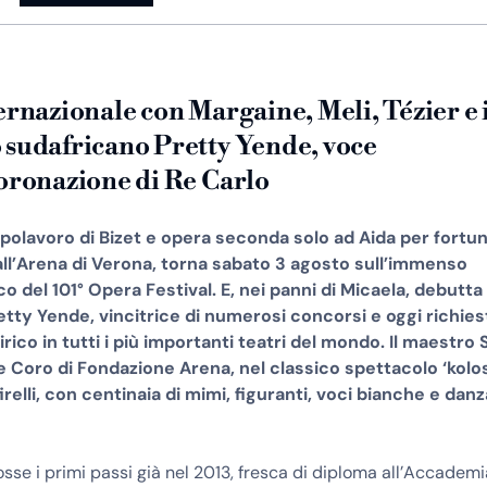
ernazionale con Margaine, Meli, Tézier e 
 sudafricano Pretty Yende, voce
coronazione di Re Carlo
olavoro di Bizet e opera seconda solo ad Aida per fortun
ll’Arena di Verona, torna sabato 3 agosto sull’immenso
o del 101° Opera Festival. E, nei panni di Micaela, debutta 
tty Yende, vincitrice di numerosi concorsi e oggi richies
irico in tutti i più importanti teatri del mondo. Il maestro S
 Coro di Fondazione Arena, nel classico spettacolo ‘kolos
relli, con centinaia di mimi, figuranti, voci bianche e danz
se i primi passi già nel 2013, fresca di diploma all’Accademi