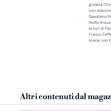
guiderà l’Or
voci bianche
Gaeatano Pe
Stella Arauz
le luci di P
Franco Zeffi
scena, con b
Altri contenuti dal maga