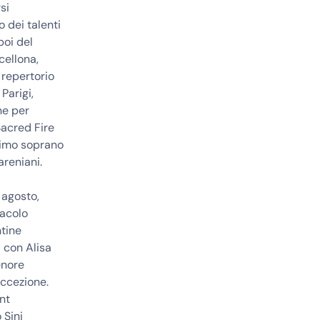
si
 dei talenti
poi del
cellona,
 repertorio
Parigi,
ne per
Sacred Fire
primo soprano
areniani.
 agosto,
tacolo
ntine
i con Alisa
enore
eccezione.
nt
 Sini