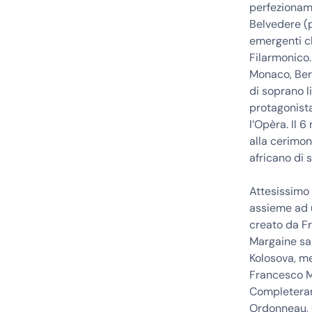
perfezioname
Belvedere (p
emergenti ch
Filarmonico.
Monaco, Berl
di soprano li
protagonist
l’Opèra. Il 
alla cerimon
africano di s
Attesissimo 
assieme ad u
creato da Fr
Margaine sar
Kolosova, me
Francesco Me
Completerann
Ordonneau, G