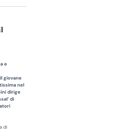
il
a e
il giovane
tissima nel
ini dirige
sal’ di
atori
a di