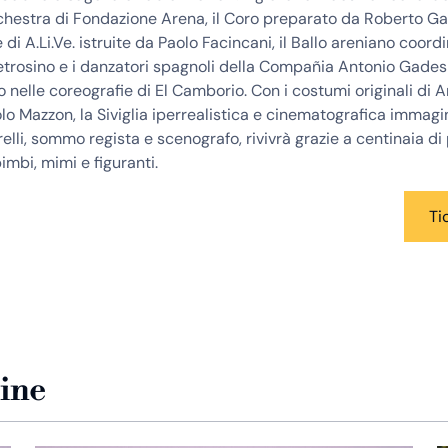
chestra di Fondazione Arena, il Coro preparato da Roberto Gab
 di A.Li.Ve. istruite da Paolo Facincani, il Ballo areniano coord
trosino e i danzatori spagnoli della Compañia Antonio Gades
o nelle coreografie di El Camborio. Con i costumi originali di 
aolo Mazzon, la Siviglia iperrealistica e cinematografica immag
relli, sommo regista e scenografo, rivivrà grazie a centinaia di
imbi, mimi e figuranti.
Ti
zine