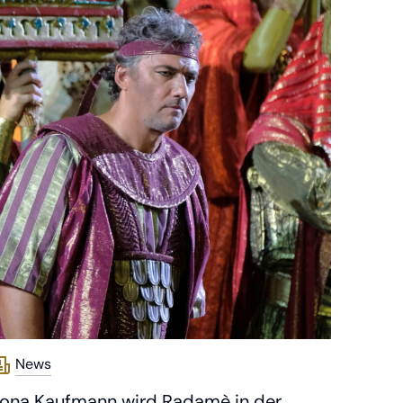
News
ona Kaufmann wird Radamè in der