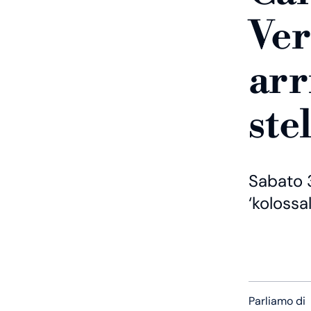
Ver
arr
ste
Sabato 3
‘kolossa
Parliamo di