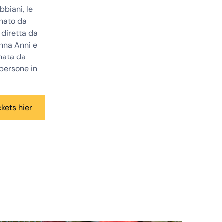
biani, le
inato da
 diretta da
Anna Anni e
inata da
 persone in
ckets hier