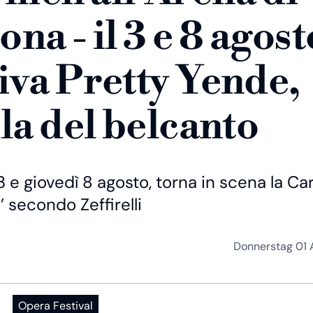
ona - il 3 e 8 agost
iva Pretty Yende,
lla del belcanto
 e giovedì 8 agosto, torna in scena la C
l’ secondo Zeffirelli
Donnerstag 01
Opera Festival