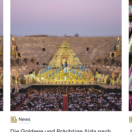
News
Die Goldene und Prächtige Aida nach
J