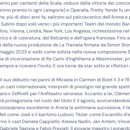
nto per cantanti della Scala, reduce dalla vittoria dei concor
rimo premio in ogni categoria) e Operalia. Pretty Yende fu uno
e, più di dieci anni fa, salirono sul palcoscenico dell’Arena e 
 Subito dopo volò verso i più importanti Teatri del mondo: Bar
ino, Vienna, Londra, New York, Los Angeles, richiestissima nel
rico e di coloratura, del Belcanto e dell’opera francese. Fino a 
a della nuova produzione de La Traviata firmata da Simon Sto
6 maggio 2023 si esibì come solista nella nuova composizione 
ia di incoronazione di Re Carlo d’Inghilterra a Westminster, 
empre a ricevere l’invito. E ora torna da star sotto ai riflettori 
il suo debutto nei panni di Micaela in Carmen di Bizet il 3 e l’8
n cast internazionale, interpreti di prestigio nel grande spet
anco Zeffirelli per l’Anfiteatro veronese. Accanto a lei, Cléme
à protagonista nel ruolo del titolo il 3 agosto, avvicendandos
zzosoprano esordiente in Arena la settimana successiva, il t
li come Josè e il baritono Ludovic Tézier come Escamillo d’
o il cast Daniela Cappiello, Alessia Nadin, Jan Antem, Vince
abriele Sagona e Fabio Previati. Il giovane maestro Leonardo