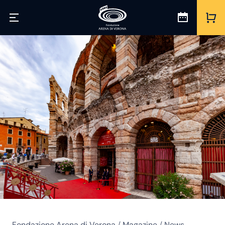
Fondazione Arena di Verona
/
Magazine
/
News