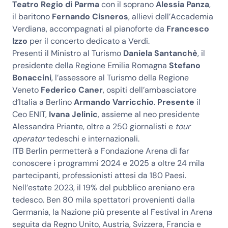
Teatro Regio di Parma
con il soprano
Alessia Panza
,
il baritono
Fernando Cisneros
, allievi dell’Accademia
Verdiana, accompagnati al pianoforte da
Francesco
Izzo
per il concerto dedicato a Verdi.
Presenti il Ministro al Turismo
Daniela Santanchè
, il
presidente della Regione Emilia Romagna
Stefano
Bonaccini
, l’assessore al Turismo della Regione
Veneto
Federico Caner
, ospiti dell’ambasciatore
d’Italia a Berlino
Armando Varricchio
.
Presente
il
Ceo ENIT,
Ivana Jelinic
, assieme al neo presidente
Alessandra Priante, oltre a 250 giornalisti e
tour
operator
tedeschi e internazionali.
ITB Berlin permetterà a Fondazione Arena di far
conoscere i programmi 2024 e 2025 a oltre 24 mila
partecipanti, professionisti attesi da 180 Paesi.
Nell’estate 2023, il 19% del pubblico areniano era
tedesco. Ben 80 mila spettatori provenienti dalla
Germania, la Nazione più presente al Festival in Arena
seguita da Regno Unito, Austria, Svizzera, Francia e