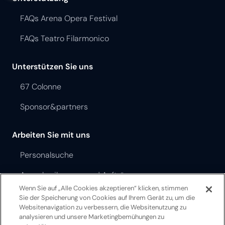
FAQs Arena Opera Festival
FAQs Teatro Filarmonico
Unterstützen Sie uns
67 Colonne
Sponsor&partners
Arbeiten Sie mit uns
Personalsuche
Ausschreibungen und Aufträge
Wenn Sie auf „Alle Cookies akzeptieren“ klicken, stimmen
Sie der Speicherung von Cookies auf Ihrem Gerät zu, um die
Opera Festival Theater Ordnung
Websitenavigation zu verbessern, die Websitenutzung zu
analysieren und unsere Marketingbemühungen zu
Teatro Filarmonico Theater Ordnung