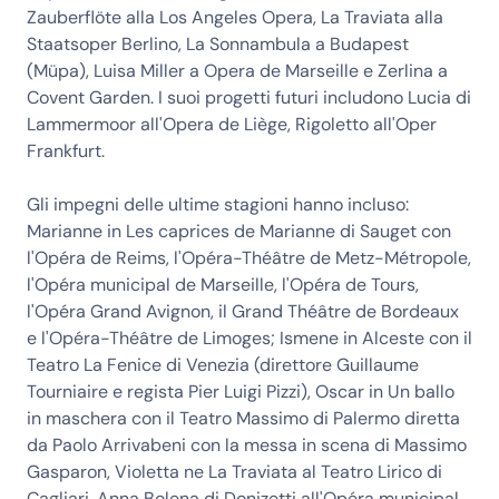
Zauberflöte alla Los Angeles Opera, La Traviata alla
Staatsoper Berlino, La Sonnambula a Budapest
(Müpa), Luisa Miller a Opera de Marseille e Zerlina a
Covent Garden. I suoi progetti futuri includono Lucia di
Lammermoor all'Opera de Liège, Rigoletto all'Oper
Frankfurt.
Gli impegni delle ultime stagioni hanno incluso:
Marianne in Les caprices de Marianne di Sauget con
l'Opéra de Reims, l'Opéra-Théâtre de Metz-Métropole,
l'Opéra municipal de Marseille, l'Opéra de Tours,
l'Opéra Grand Avignon, il Grand Théâtre de Bordeaux
e l'Opéra-Théâtre de Limoges; Ismene in Alceste con il
Teatro La Fenice di Venezia (direttore Guillaume
Tourniaire e regista Pier Luigi Pizzi), Oscar in Un ballo
in maschera con il Teatro Massimo di Palermo diretta
da Paolo Arrivabeni con la messa in scena di Massimo
Gasparon, Violetta ne La Traviata al Teatro Lirico di
Cagliari, Anna Bolena di Donizetti all'Opéra municipal