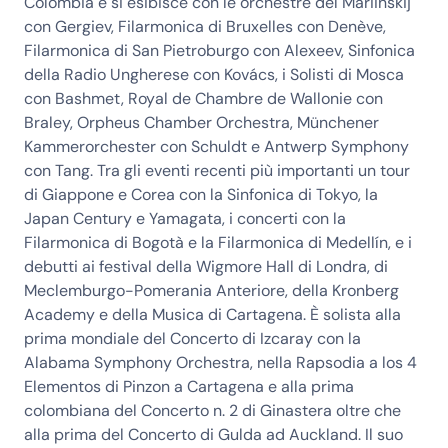
Colombia e si esibisce con le orchestre del Mariinskij
con Gergiev, Filarmonica di Bruxelles con Denève,
Filarmonica di San Pietroburgo con Alexeev, Sinfonica
della Radio Ungherese con Kovács, i Solisti di Mosca
con Bashmet, Royal de Chambre de Wallonie con
Braley, Orpheus Chamber Orchestra, Münchener
Kammerorchester con Schuldt e Antwerp Symphony
con Tang. Tra gli eventi recenti più importanti un tour
di Giappone e Corea con la Sinfonica di Tokyo, la
Japan Century e Yamagata, i concerti con la
Filarmonica di Bogotà e la Filarmonica di Medellín, e i
debutti ai festival della Wigmore Hall di Londra, di
Meclemburgo-Pomerania Anteriore, della Kronberg
Academy e della Musica di Cartagena. È solista alla
prima mondiale del Concerto di Izcaray con la
Alabama Symphony Orchestra, nella Rapsodia a los 4
Elementos di Pinzon a Cartagena e alla prima
colombiana del Concerto n. 2 di Ginastera oltre che
alla prima del Concerto di Gulda ad Auckland. Il suo