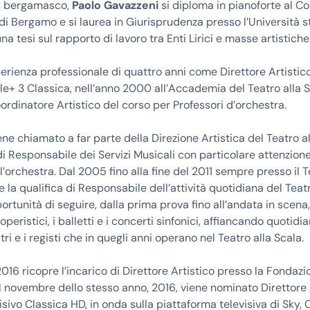
, bergamasco,
Paolo Gavazzeni
si diploma in pianoforte al C
 di Bergamo e si laurea in Giurisprudenza presso l’Università s
a tesi sul rapporto di lavoro tra Enti Lirici e masse artistiche
rienza professionale di quattro anni come Direttore Artistic
ele+ 3 Classica, nell’anno 2000 all’Accademia del Teatro alla 
Coordinatore Artistico del corso per Professori d’orchestra.
ne chiamato a far parte della Direzione Artistica del Teatro a
 di Responsabile dei Servizi Musicali con particolare attenzione
l’orchestra. Dal 2005 fino alla fine del 2011 sempre presso il T
e la qualifica di Responsabile dell’attività quotidiana del Teatr
ortunità di seguire, dalla prima prova fino all’andata in scena, 
operistici, i balletti e i concerti sinfonici, affiancando quotid
ri e i registi che in quegli anni operano nel Teatro alla Scala.
2016 ricopre l’incarico di Direttore Artistico presso la Fondaz
 novembre dello stesso anno, 2016, viene nominato Direttore 
isivo Classica HD, in onda sulla piattaforma televisiva di Sky,