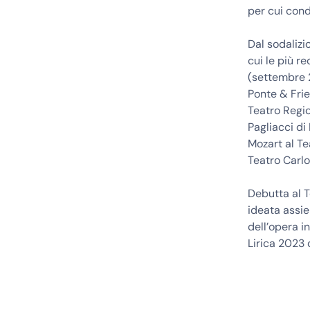
per cui con
Dal sodalizi
cui le più r
(settembre 2
Ponte & Frie
Teatro Regio
Pagliacci di
Mozart al Te
Teatro Carl
Debutta al T
ideata assie
dell’opera in
Lirica 2023