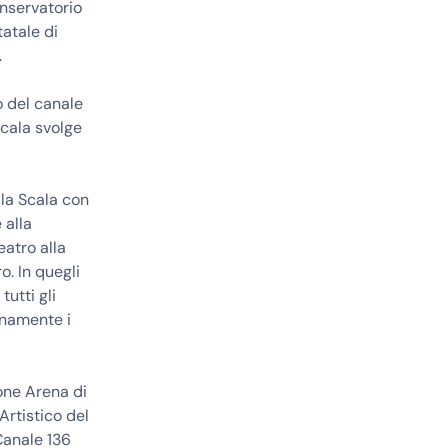
onservatorio
tatale di
.
o del canale
Scala svolge
lla Scala con
 alla
eatro alla
o. In quegli
tutti gli
ianamente i
ione Arena di
Artistico del
 Canale 136