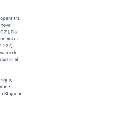
’opera tra
Genova
2021), Da
uccini al
 2022),
vanni di
ossini al
regia,
sione
lla Stagione