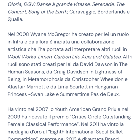
Gloria
,
DGV: Danse à grande vitesse
,
Serenade
,
The
Concert
,
Song of the Earth
, Caravaggio, Borderlands e
Qualia.
Nel 2008 Wyane McGregor ha creato per lei un ruolo
in Infra e da allora è iniziata una collaborazione
artistica che l’ha portata ad interpretare altri ruoli in
Woolf Works
,
Limen
,
Carbon Life
Acis and Galatea
. Altri
ruoli sono stati creati per lei da David Dawson in The
Human Seasons, da Craig Davidson in Lightness of
Being, in Metamorphosis da Christopher Wheeldon e
Alastair Marriott e da Lima Scarlett in Hungarian
Princess -Swan Lake e Summertime Pas de Deux.
Ha vinto nel 2007 lo Youth American Grand Prix e nel
2009 ha ricevuto il premio “Critics Circle Outstanding
Female Classical Performance”. Nel 2011 ha vinto la
medaglia d’oro al “Eighth International Seoul Ballet
Competition”, mentre nel 2013 è diventata Brand