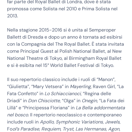
far parte del Royal Ballet di Londra, dove è stata
promossa come Solista nel 2010 e Prima Solista nel
2013.
Nella stagione 2015-2016 si è unita al Semperoper
Ballett di Dresda e dopo un anno è tornata ad esibirsi
con la Compagnia del The Royal Ballet. È stata invitata
come Principal Guest al Polish National Ballet, al New
National Theatre di Tokyo, al Birmingham Royal Ballet
e si è esibita nel 15° World Ballet Festival di Tokyo.
Il suo repertorio classico include i ruoli di “Manon”,
“Giulietta”, “Mary Vetsera” in
Mayerling
, Raven Girl, “La
Fata Confetto” in
Lo Schiaccianoci
, “Regina delle
Driadi” in
Don Chisciotte
, “Olga” in
Onegin
, “La Fata dei
Lillà” e “Principessa Floriana” in
La Bella addormentata
nel bosco
. Il repertorio neoclassico e contemporaneo
include ruoli in
Apollo
,
Symphonic Variations
,
Jewels
,
Fo
ol’s Paradise
,
Requiem
,
Tryst
,
Las Hermanas
, Agon
,