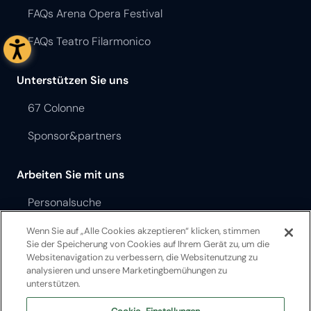
FAQs Arena Opera Festival
FAQs Teatro Filarmonico
Unterstützen Sie uns
67 Colonne
Sponsor&partners
Arbeiten Sie mit uns
Personalsuche
Ausschreibungen und Aufträge
Wenn Sie auf „Alle Cookies akzeptieren“ klicken, stimmen
Sie der Speicherung von Cookies auf Ihrem Gerät zu, um die
Websitenavigation zu verbessern, die Websitenutzung zu
Opera Festival Theater Ordnung
analysieren und unsere Marketingbemühungen zu
unterstützen.
Teatro Filarmonico Theater Ordnung