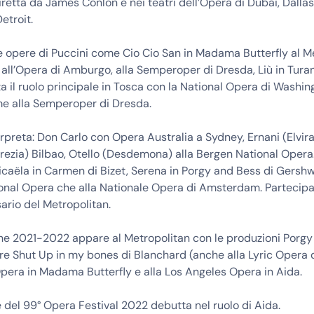
retta da James Conlon e nei teatri dell’Opera di Dubai, Dallas
Detroit.
e opere di Puccini come Cio Cio San in Madama Butterfly al M
 all’Opera di Amburgo, alla Semperoper di Dresda, Liù in Tura
a il ruolo principale in Tosca con la National Opera di Washin
e alla Semperoper di Dresda.
erpreta: Don Carlo con Opera Australia a Sydney, Ernani (Elvira
rezia) Bilbao, Otello (Desdemona) alla Bergen National Opera. 
icaëla in Carmen di Bizet, Serena in Porgy and Bess di Gershwi
onal Opera che alla Nationale Opera di Amsterdam. Partecipa
ario del Metropolitan.
one 2021-2022 appare al Metropolitan con le produzioni Porgy
re Shut Up in my bones di Blanchard (anche alla Lyric Opera d
Opera in Madama Butterfly e alla Los Angeles Opera in Aida.
 del 99° Opera Festival 2022 debutta nel ruolo di Aida.