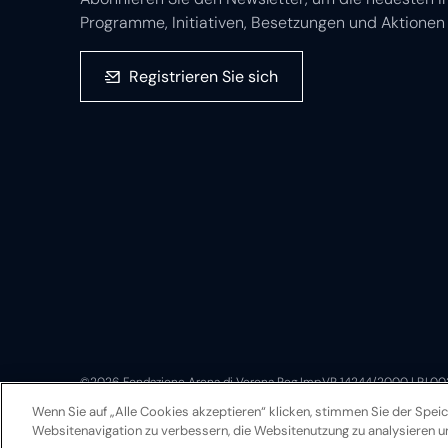
Registrieren Sie sich
©2026 Fondazione Arena di Verona Reg.Imp.VR 14244/2000 | P.I.0
Sede legale: via Roma 7/d, 37121 Verona
Wenn Sie auf „Alle Cookies akzeptieren“ klicken, stimmen Sie der Spei
Websitenavigation zu verbessern, die Websitenutzung zu analysieren 