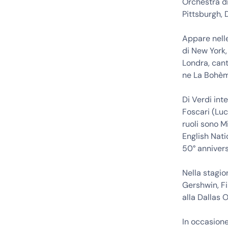
Orchestra di
Pittsburgh, 
Appare nell
di New York,
Londra, cant
ne La Bohèm
Di Verdi int
Foscari (Luc
ruoli sono M
English Nati
50° annivers
Nella stagi
Gershwin, Fi
alla Dallas 
In occasione