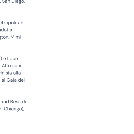
, San Diego,
etropolitan
ndot a
gton, Mimì
) e I due
Altri suoi
n sia alla
 al Gala del
 and Bess di
i Chicago),