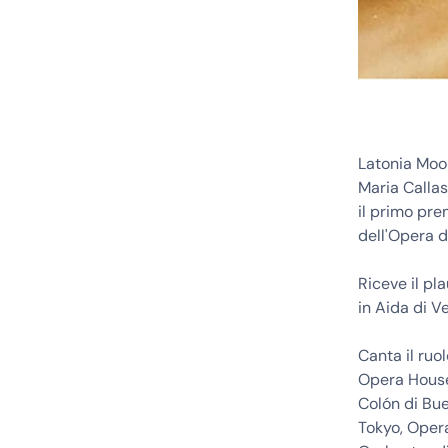
Latonia Moor
Maria Callas
il primo pre
dell'Opera 
Riceve il pl
in Aida di Ve
Canta il ruo
Opera House
Colón di Bue
Tokyo, Opera