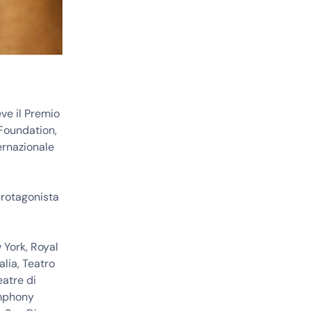
eve il Premio
 Foundation,
ernazionale
 protagonista
w York, Royal
lia, Teatro
eatre di
ymphony