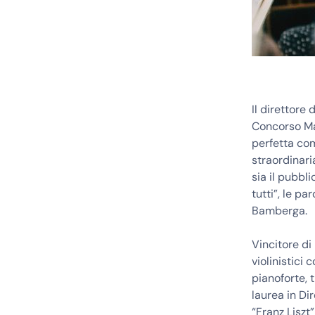
Il direttore 
Concorso Ma
perfetta co
straordinari
sia il pubbl
tutti”, le p
Bamberga.
Vincitore di
violinistici 
pianoforte, 
laurea in Di
“Franz Liszt