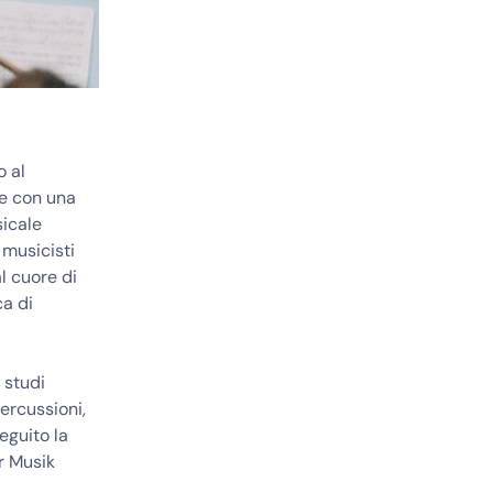
o al
e con una
sicale
 musicisti
l cuore di
ca di
 studi
percussioni,
eguito la
r Musik