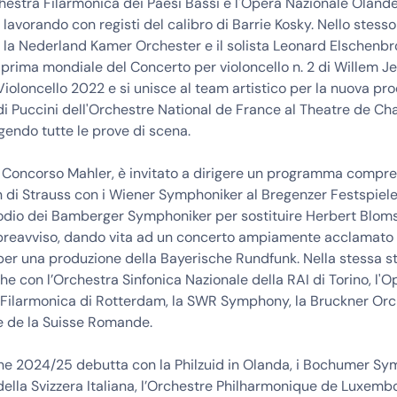
hestra Filarmonica dei Paesi Bassi e l'Opera Nazionale Oland
avorando con registi del calibro di Barrie Kosky. Nello stess
 la Nederland Kamer Orchester e il solista Leonard Elschenbr
 prima mondiale del Concerto per violoncello n. 2 di Willem Je
Violoncello 2022 e si unisce al team artistico per la nuova pr
i Puccini dell'Orchestre National de France al Theatre de C
igendo tutte le prove di scena.
al Concorso Mahler, è invitato a dirigere un programma compr
 di Strauss con i Wiener Symphoniker al Bregenzer Festspiele
podio dei Bamberger Symphoniker per sostituire Herbert Blom
preavviso, dando vita ad un concerto ampiamente acclamato da
per una produzione della Bayerische Rundfunk. Nella stessa s
e con l’Orchestra Sinfonica Nazionale della RAI di Torino, l'O
a Filarmonica di Rotterdam, la SWR Symphony, la Bruckner Orc
e de la Suisse Romande.
one 2024/25 debutta con la Philzuid in Olanda, i Bochumer Sy
della Svizzera Italiana, l’Orchestre Philharmonique de Luxembo