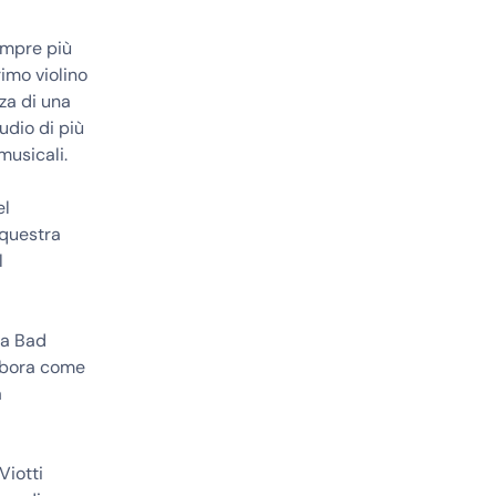
sempre più
rimo violino
nza di una
udio di più
musicali.
el
rquestra
l
 a Bad
labora come
a
Viotti