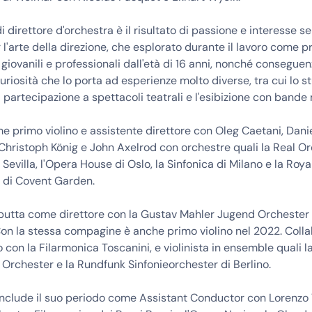
di direttore d'orchestra è il risultato di passione e interesse 
 l'arte della direzione, che esplorato durante il lavoro come p
 giovanili e professionali dall'età di 16 anni, nonché consegue
uriosità che lo porta ad esperienze molto diverse, tra cui lo st
a partecipazione a spettacoli teatrali e l'esibizione con bande 
e primo violino e assistente direttore con Oleg Caetani, Dani
Christoph König e John Axelrod con orchestre quali la Real O
 Sevilla, l'Opera House di Oslo, la Sinfonica di Milano e la Roya
di Covent Garden.
butta come direttore con la Gustav Mahler Jugend Orchester
on la stessa compagine è anche primo violino nel 2022. Col
o con la Filarmonica Toscanini, e violinista in ensemble quali l
Orchester e la Rundfunk Sinfonieorchester di Berlino.
nclude il suo periodo come Assistant Conductor con Lorenzo 