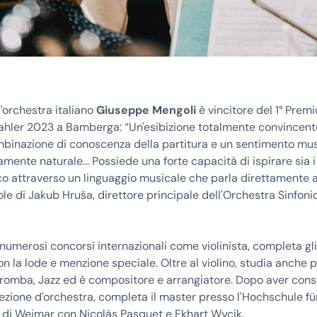
d'orchestra italiano
Giuseppe Mengoli
è vincitore del 1° Premi
hler 2023 a Bamberga: “Un'esibizione totalmente convincent
mbinazione di conoscenza della partitura e un sentimento mu
amente naturale... Possiede una forte capacità di ispirare sia i
ico attraverso un linguaggio musicale che parla direttamente a
arole di Jakub Hruša, direttore principale dell'Orchestra Sinfoni
 numerosi concorsi internazionali come violinista, completa gli
con la lode e menzione speciale. Oltre al violino, studia anche 
tromba, Jazz ed è compositore e arrangiatore. Dopo aver cons
rezione d'orchestra, completa il master presso l'Hochschule fü
” di Weimar con Nicolás Pasquet e Ekhart Wycik.