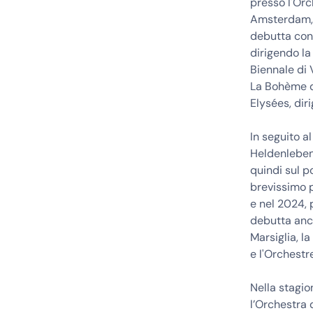
presso l'Orc
Amsterdam, l
debutta con
dirigendo la
Biennale di 
La Bohème d
Elysées, dir
In seguito 
Heldenleben
quindi sul 
brevissimo 
e nel 2024, 
debutta anch
Marsiglia, l
e l'Orchestr
Nella stagi
l’Orchestra 