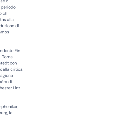
ese di
o periodo
oich
ths alla
oduzione di
hamps-
endente Ein
. Torna
stedt con
lla critica,
tagione
péra di
hester Linz
mphoniker,
urg, la