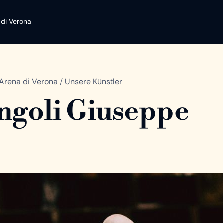
 di Verona
Arena di Verona
/
Unsere Künstler
goli Giuseppe