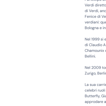
Verdi dirett
di Verdi, an
Fenice di Ve
verdiani: qu
Bologna e in
Nel 1999 si 
di Claudio A
Chamounix di
Bellini.
Nel 2009 tor
Zurigo, Berl
La sua carri
celebri ruol
Butterfly, G
approdare a 