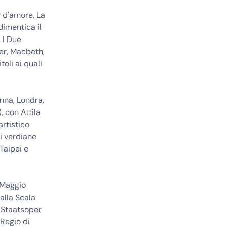
r d'amore, La
imentica il
, I Due
ler, Macbeth,
oli ai quali
enna, Londra,
, con Attila
artistico
ni verdiane
Taipei e
l Maggio
alla Scala
a Staatsoper
 Regio di