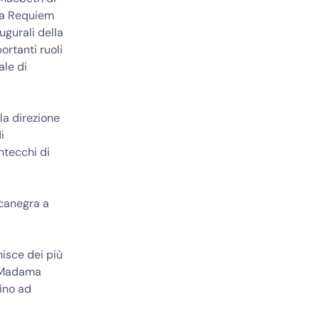
 da Requiem
ugurali della
rtanti ruoli
ale di
la direzione
i
ntecchi di
ccanegra a
hisce dei più
i, Madama
fino ad