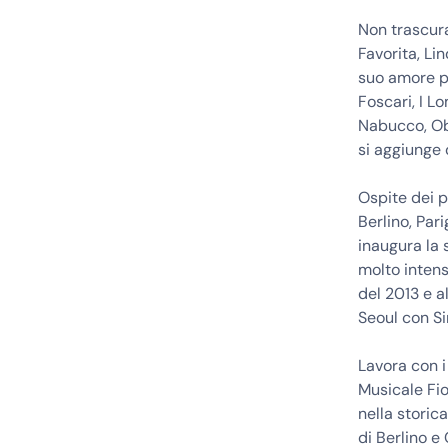
Non trascura
Favorita, Li
suo amore per
Foscari, I L
Nabucco, Obe
si aggiunge 
Ospite dei pi
Berlino, Par
inaugura la 
molto intens
del 2013 e 
Seoul con S
Lavora con i
Musicale Fio
nella storic
di Berlino e