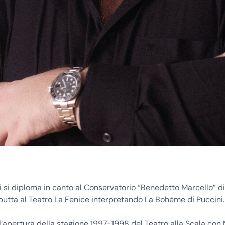
i si diploma in canto al Conservatorio “Benedetto Marcello” di
utta al Teatro La Fenice interpretando La Bohème di Puccini.
l’apertura della stagione 1997-1998 del Teatro alla Scala con