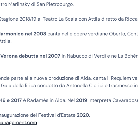
atro Mariinsky di San Pietroburgo.
Stagione 2018/19 al Teatro La Scala con Attila diretto da Ricca
ilarmonico nel 2008
canta nelle opere verdiane Oberto, Cont
ttila.
 Verona debutta nel 2007
in Nabucco di Verdi e ne La Bohè
nde parte alla nuova produzione di Aida, canta il Requiem ve
 Gala della lirica condotto da Antonella Clerici e trasmesso in
016 e 2017
è Radamès in Aida. Nel
2019
interpreta Cavaradossi
inaugurazione del Festival d’Estate
2020
.
management.com