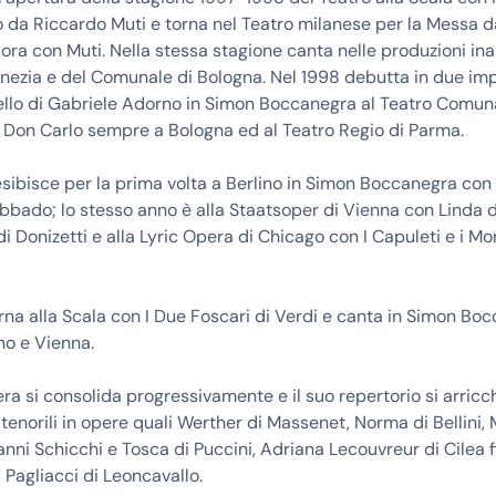
o da Riccardo Muti e torna nel Teatro milanese per la Messa
cora con Muti. Nella stessa stagione canta nelle produzioni ina
nezia e del Comunale di Bologna. Nel 1998 debutta in due impo
ello di Gabriele Adorno in Simon Boccanegra al Teatro Comun
 Don Carlo sempre a Bologna ed al Teatro Regio di Parma.
esibisce per la prima volta a Berlino in Simon Boccanegra con 
bbado; lo stesso anno è alla Staatsoper di Vienna con Linda d
 Donizetti e alla Lyric Opera di Chicago con I Capuleti e i Mo
na alla Scala con I Due Foscari di Verdi e canta in Simon Bo
ino e Vienna.
era si consolida progressivamente e il suo repertorio si arricc
i tenorili in opere quali Werther di Massenet, Norma di Bellin
ianni Schicchi e Tosca di Puccini, Adriana Lecouvreur di Cilea 
Pagliacci di Leoncavallo.