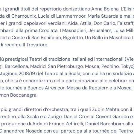
 i grandi titoli del repertorio donizettiano Anna Bolena, L'Elisi
nda di Chamounix, Lucia di Lammermoor, Maria Stuarda e mai d
 i grandi capolavori verdiani: Aida, Attila, Don Carlo, Falstaff
ombardi alla prima Crociata, I Masnadieri, Jérusalem, Luisa Mil
rto Conte di San Bonifacio, Rigoletto, Un Ballo in Maschera tit
di recente Il Trovatore.
ù prestigiosi Teatri di tradizione italiani ed internazionali (Vi
igi, Barcellona, Madrid, San Pietroburgo, Mosca, Pechino, Tokyo)
stagione 2018/19 del Teatro alla Scala, con cui ha un sodalizio 
o, che si è concretizzato nella partecipazione alle celebrazio
alle tournée a Buenos Aires con Messa da Requiem e a Mosca, 
imon Boccanegra.
 più grandi direttori d’orchestra, tra i quali Zubin Mehta con i
rentino, alla Scala e a Zurigo, Daniel Oren al Covent Garden e 
a produzione di Aida di Franco Zeffirelli, Daniel Barenboim all
 Gianandrea Noseda con cui partecipa alla tournée del Teatro