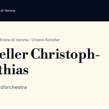
 di Verona
Arena di Verona
/
Unsere Künstler
ller Christoph-
hias
 d'orchestra