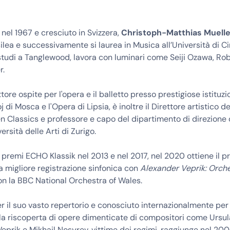
 nel 1967 e cresciuto in Svizzera,
Christoph-Matthias Muelle
silea e successivamente si laurea in Musica all’Università di Ci
studi a Tanglewood, lavora con luminari come Seiji Ozawa, Ro
r.
tore ospite per l'opera e il balletto presso prestigiose istituzi
j di Mosca e l'Opera di Lipsia, è inoltre il Direttore artistico de
n Classics e professore e capo del dipartimento di direzione 
ersità delle Arti di Zurigo.
i premi ECHO Klassik nel 2013 e nel 2017, nel 2020 ottiene il
la migliore registrazione sinfonica con
Alexander Veprik: Orch
on la BBC National Orchestra of Wales.
 il suo vasto repertorio e conosciuto internazionalmente per 
lla riscoperta di opere dimenticate di compositori come Ursu
prik e Mikhail Nosyrev, vittime dei regimi, raggiunge nel 200