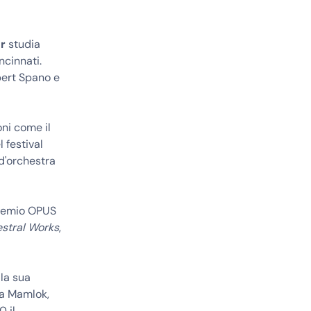
r
studia
ncinnati.
bert Spano e
oni come il
l festival
d'orchestra
 premio OPUS
estral Works
,
la sua
la Mamlok,
0 il