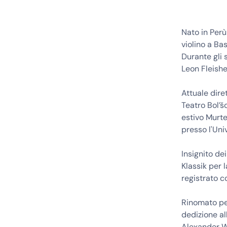
Nato in Perù
violino a Ba
Durante gli 
Leon Fleishe
Attuale diret
Teatro Bol’šo
estivo Murte
presso l'Univ
Insignito de
Klassik per 
registrato c
Rinomato per
dedizione a
Alexander We