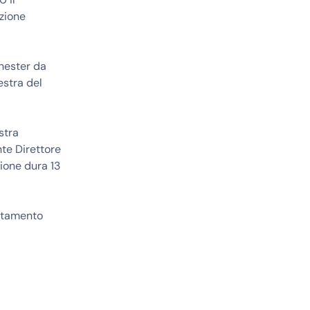
ezione
hester da
estra del
stra
nte Direttore
ione dura 13
untamento