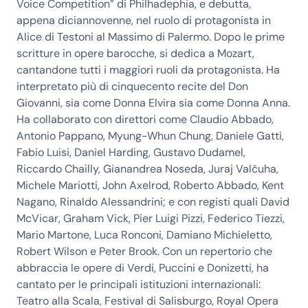
Voice Competition” di Philhadephia, e debutta,
appena diciannovenne, nel ruolo di protagonista in
Alice di Testoni al Massimo di Palermo. Dopo le prime
scritture in opere barocche, si dedica a Mozart,
cantandone tutti i maggiori ruoli da protagonista. Ha
interpretato più di cinquecento recite del Don
Giovanni, sia come Donna Elvira sia come Donna Anna.
Ha collaborato con direttori come Claudio Abbado,
Antonio Pappano, Myung-Whun Chung, Daniele Gatti,
Fabio Luisi, Daniel Harding, Gustavo Dudamel,
Riccardo Chailly, Gianandrea Noseda, Juraj Valčuha,
Michele Mariotti, John Axelrod, Roberto Abbado, Kent
Nagano, Rinaldo Alessandrini; e con registi quali David
McVicar, Graham Vick, Pier Luigi Pizzi, Federico Tiezzi,
Mario Martone, Luca Ronconi, Damiano Michieletto,
Robert Wilson e Peter Brook. Con un repertorio che
abbraccia le opere di Verdi, Puccini e Donizetti, ha
cantato per le principali istituzioni internazionali:
Teatro alla Scala, Festival di Salisburgo, Royal Opera