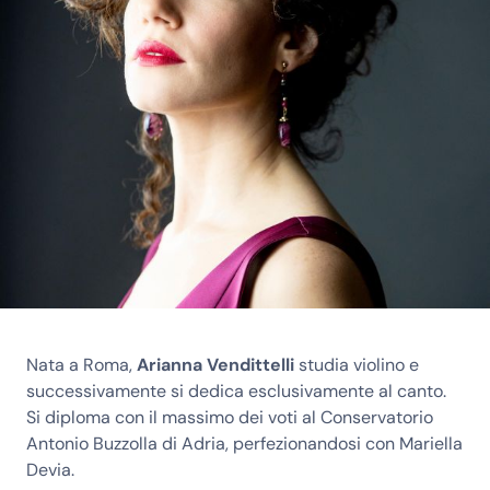
Nata a Roma,
Arianna Vendittelli
studia violino e
successivamente si dedica esclusivamente al canto.
Si diploma con il massimo dei voti al Conservatorio
Antonio Buzzolla di Adria, perfezionandosi con Mariella
Devia.