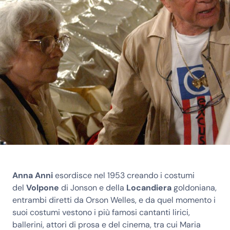
Anna Anni
esordisce nel 1953 creando i costumi
del
Volpone
di Jonson e della
Locandiera
goldoniana,
entrambi diretti da Orson Welles, e da quel momento i
suoi costumi vestono i più famosi cantanti lirici,
ballerini, attori di prosa e del cinema, tra cui Maria