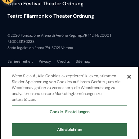
Opera Festival Theater Ordnung
Teatro Filarmonico Theater Ordnung
©2026 Fondazione Arena di Verona Reg.Imp.VR 14244/2000 |
P.I.00231130238
Sede legale: via Roma 7/d, 37121 Verona
Barrierefreiheit
Privacy
Credits
Sitemap
Wenn Sie auf „Alle Cookies akzeptieren“ klicken, stimmen
Sie der Speicherung von Cookies auf Ihrem Gerät zu, um die
Websitenavigation zu verbessern, die Websitenutzung zu
analysieren und unsere Marketingbemühungen zu
unterstützen.
Cookie-Einstellungen
Alle ablehnen