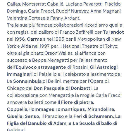
Callas, Montserrat Caballé, Luciano Pavarotti, Plácido
Domingo, Carla Fracci, Rudolf Nureyev, Anna Magnani,
Valentina Cortese e Fanny Ardant.
Tra le sue più famose collaborazioni ricordiamo quelle
con registi del calibro di Franco Zeffirelli per
Turandot
nel 1956,
Carmen
nel 1995 per il Metropolitan di New
York e
Aida
nel 1997 per il National Theatre di Tokyo;
oltre al già citato Orson Welles, si affianca con
successo a Beppe Menegatti per l’allestimento
dell’
Equivoco stravagante
di Rossini,
Gli Astrologi
immaginari
di Paisiello e il celebrato allestimento de
La
Sonnambula
di Bellini, mentre per l’Opera di
Chicago del
Don Pasquale
di Donizetti
. La
collaborazione con Menegatti e la moglie Carla Fracci
annovera balletti come
Il Fiore di pietra
,
Coppelia,
Hommages romantiques
, Mirandolina,
Giselle, Senso,
Il Paradiso e la Peri
di Schumann, La
Figlia del Danubio di Adam, e La Scuola di ballo di
Goldoni
.