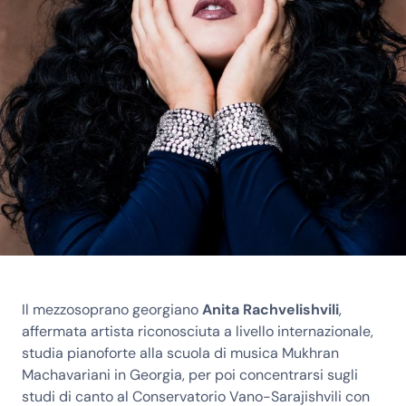
Il mezzosoprano georgiano
Anita
Rachvelishvili
,
affermata artista riconosciuta a livello internazionale,
studia pianoforte alla scuola di musica Mukhran
Machavariani in Georgia, per poi concentrarsi sugli
studi di canto al Conservatorio Vano-Sarajishvili con