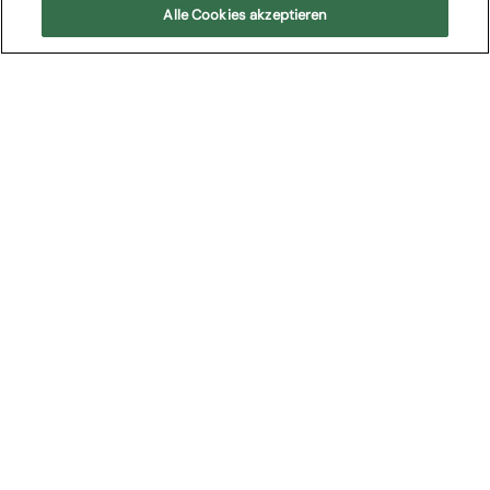
Alle Cookies akzeptieren
Mehr erfahren
Soon available
Location
Art von Show
Arena di Verona
Balletto
tickets ab
Media Gallery