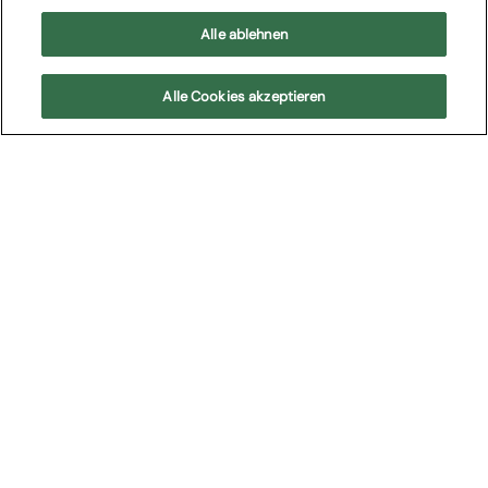
Alle ablehnen
Teatro Filarmonico di Verona
Alle Cookies akzeptieren
In Kürze
Kommende Shows
Cast
Program
In Kürze
La Stagione Sinfonica 2025 di Fondazione Arena rende
omaggio al genio di Dmitrij Šostakovič (1906-1975),
nel 50° della scomparsa.
Sensibile, introverso, tormentato, si trovò a
rappresentare nel mondo la musica dell’Unione
Sovietica, di cui (oltre l’apparente grandeur) seppe