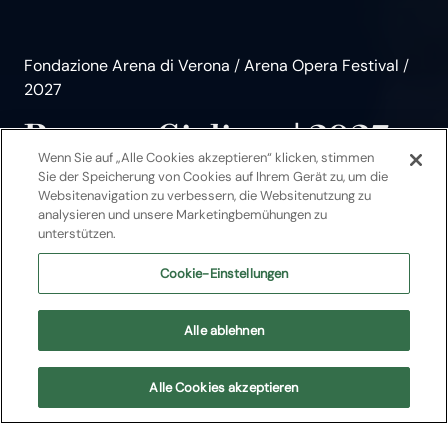
Fondazione Arena di Verona
/
Arena Opera Festival
/
2027
Romeo e Giulietta | 2027
Wenn Sie auf „Alle Cookies akzeptieren“ klicken, stimmen
Ballett
2027
Sie der Speicherung von Cookies auf Ihrem Gerät zu, um die
Websitenavigation zu verbessern, die Websitenutzung zu
Sergej Prokof’ev
analysieren und unsere Marketingbemühungen zu
unterstützen.
Cookie-Einstellungen
Tickets Kaufen
Alle ablehnen
Nächste Termine
Alle Cookies akzeptieren